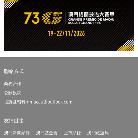
聯絡方式
商務合作
公關投稿
投訴及報料:nmacau@outlook.com
友情鏈接
澳門新聞頭條
澳門基金會
上市頭條
澳門旅遊局