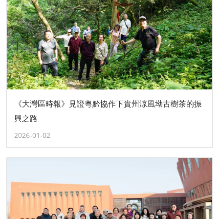
《大灣區時報》見證粵黔協作下貴州涼風坳古樹茶的振
興之路
2026-01-02