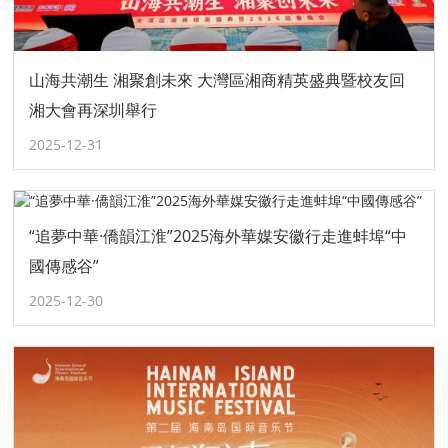
山海共潮生 湘聚創未來 大灣區湘商精英盛典暨校友回
湘大會再深圳舉行
2025-12-31
“追夢中華·僑韻江淮”2025海外華媒安徽行走進蚌埠“中
國傳感谷”
2025-12-30