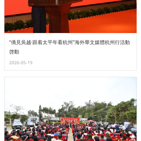
“僑見吳越·跟着太平年看杭州”海外華文媒體杭州行活動
啓動
2026-05-19