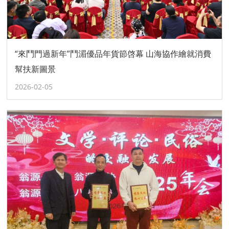
“來鬥門過新年”鬥湄優品年貨節啓幕 山海協作繪就消費
幫扶新圖景
2026-02-05