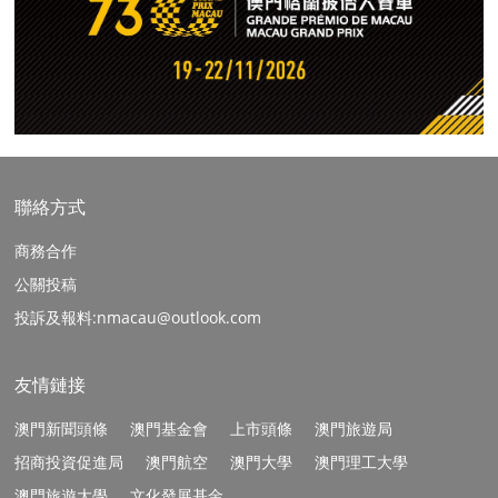
聯絡方式
商務合作
公關投稿
投訴及報料:nmacau@outlook.com
友情鏈接
澳門新聞頭條
澳門基金會
上市頭條
澳門旅遊局
招商投資促進局
澳門航空
澳門大學
澳門理工大學
澳門旅遊大學
文化發展基金