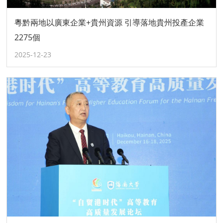
粵黔兩地以廣東企業+貴州資源 引導落地貴州投產企業
2275個
2025-12-23