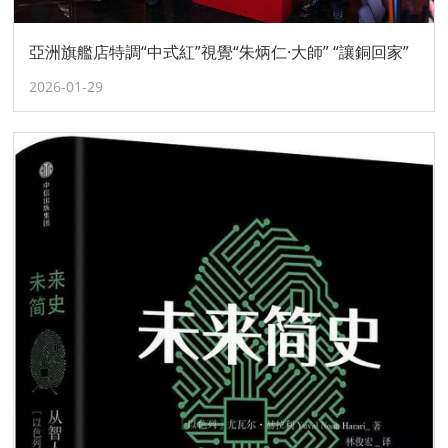
亞洲旗艦店特調“中式紅”視覺“朱炳仁·大師” “讓銅回家”
2026-01-29