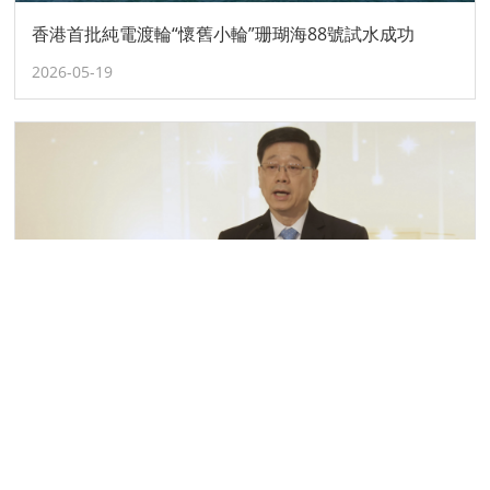
香港首批純電渡輪“懷舊小輪”珊瑚海88號試水成功
2026-05-19
香港報業公會「2025年香港最佳新聞獎」頒獎典禮舉行