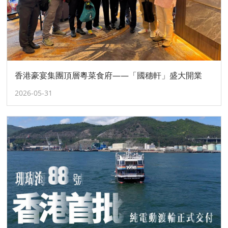
香港豪宴集團頂層粵菜食府——「國穗軒」盛大開業
2026-05-31