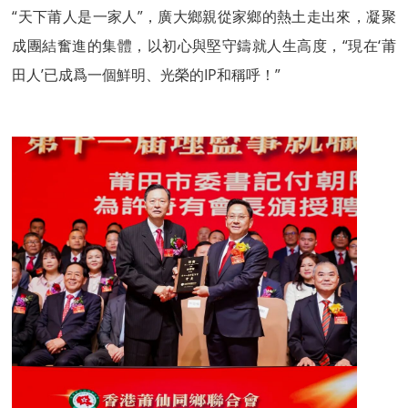
“天下莆人是一家人”，廣大鄉親從家鄉的熱土走出來，凝聚
成團結奮進的集體，以初心與堅守鑄就人生高度，“現在‘莆
田人’已成爲一個鮮明、光榮的IP和稱呼！”