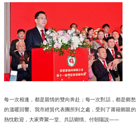
每一次相逢，都是親情的雙向奔赴；每一次對話，都是鄉愁
的溫暖回響。我市經貿代表團所到之處，受到了莆籍鄉親的
熱忱歡迎，大家齊聚一堂、共話鄉情。付朝陽說——