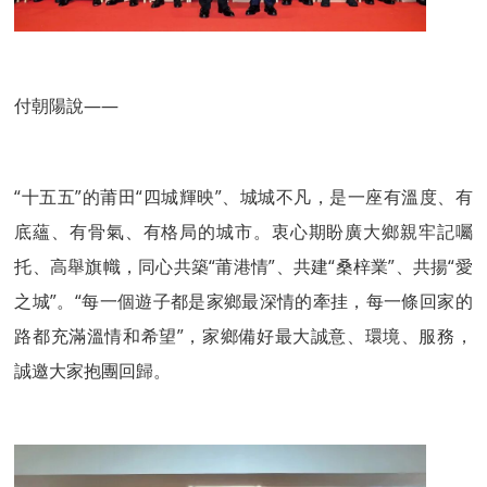
付朝陽說——
“十五五”的莆田“四城輝映”、城城不凡，是一座有溫度、有
底蘊、有骨氣、有格局的城市。衷心期盼廣大鄉親牢記囑
托、高舉旗幟，同心共築“莆港情”、共建“桑梓業”、共揚“愛
之城”。“每一個遊子都是家鄉最深情的牽挂，每一條回家的
路都充滿溫情和希望”，家鄉備好最大誠意、環境、服務，
誠邀大家抱團回歸。