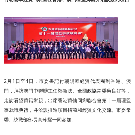
2月1日至4日，市委書記付朝陽率經貿代表團到香港、澳
門，拜訪澳門中聯辦主任鄭新聰、全國政協常委吳良好等，
走訪看望莆籍鄉親，出席香港莆仙同鄉聯合會第十一屆理監
事就職典禮，并洽談推進項目招商和經貿文化交流。市委常
委、統戰部部長黃珍耀一同參加。