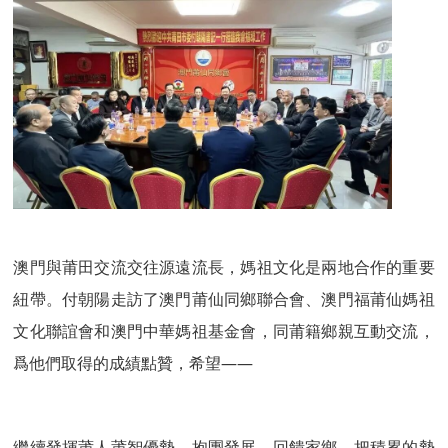
澳門與莆田交流交往源遠流長，媽祖文化是兩地合作的重要
紐帶。付朝陽走訪了澳門莆仙同鄉聯合會、澳門福莆仙媽祖
文化聯誼會和澳門中華媽祖基金會，同莆籍鄉親互動交流，
爲他們取得的成績點贊，希望——
繼續發揮莆人莆智優勢，抱團發展、回饋家鄉，把積累的勢