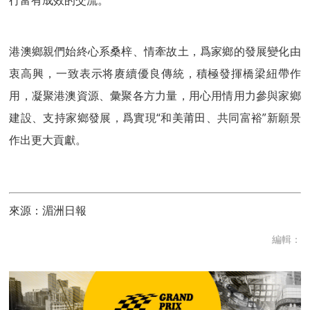
港澳鄉親們始終心系桑梓、情牽故土，爲家鄉的發展變化由
衷高興，一致表示将赓續優良傳統，積極發揮橋梁紐帶作
用，凝聚港澳資源、彙聚各方力量，用心用情用力參與家鄉
建設、支持家鄉發展，爲實現“和美莆田、共同富裕”新願景
作出更大貢獻。
來源：湄洲日報
編輯：