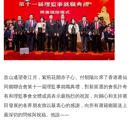
壺山遙望香江月，紫荊花開赤子心。付朝陽出席了香港莆仙
同鄉聯合會第十一屆理監事就職典禮，對新當選的會長許奇
有和理監事會全體成員表示最熱烈的祝賀，向關心和支持莆
田發展的各界朋友致以最衷心的感謝，向所有莆籍鄉親送上
最深切的問候與祝福。他說——