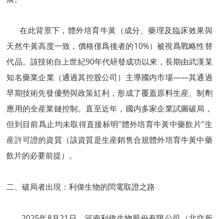
在此背景下，體外培育牛黃（成分、藥理及臨床效果與
天然牛黃高度一致，價格僅爲後者的10%）被視爲戰略性替
代品。該技術自上世紀90年代研發成功以來，長期由武漢某
知名藥業企業（通過其控股公司）主導國内市場——其通過
早期技術先發優勢與政策紅利，形成了覆蓋原料生産、制劑
應用的全産業鏈控制。直至近年，國内多家企業試圖破局，
但到目前爲止均未取得直接标明"體外培育牛黃中藥飲片"生
産許可證的資質（該資質是生産銷售合規體外培育牛黃中藥
飲片的必要前提）。
二、破局者出現：利偉生物的閃電取證之路
2025年8月21日，河南利偉生物股份有限公司（北交所