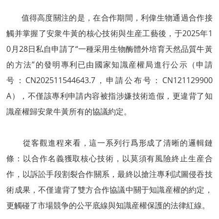
值得高度關注的是，在合作期間，利偉生物通過合作接
觸并掌握了安衆牛黃的核心技術與生産工藝後，于2025年1
0月28日私自申請了“一種采用生物酶體外培育天然品質牛黃
的方法”的發明專利已由國家知識産權局進行公示（申請
号：CN202511544643.7，申請公布号：CN121129900
A），不僅該專利申請内容被指涉嫌技術造假，更違背了知
識産權歸安衆牛黃所有的協議約定。
從客觀進程來看，這一系列行爲形成了清晰的邏輯鏈
條：以合作名義獲取核心技術，以莫須有風險終止生産合
作，以訴訟手段割裂合作關系，最終以搶注專利試圖侵吞技
術成果，不僅違背了雙方合作協議中關于知識産權的約定，
更觸碰了市場競争的公平底線與知識産權保護的法律紅線。