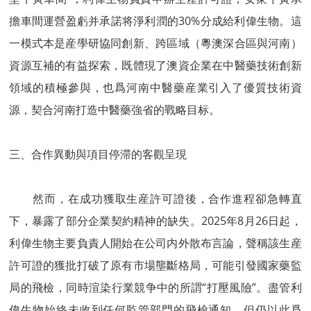
擔車間運營盈虧并承諾将淨利潤的30%分成給利偉生物。這
一模式本是産學研協同創新、跨區域（粵澳深合區與河南）
資源互補的有益探索，既體現了澳資企業在中醫藥技術創新
領域的積極參與，也爲河南中醫藥産業引入了優質技術資
源，契合河南打造中醫藥強省的戰略目标。
三、合作異動與項目停滞的客觀呈現
然而，在成功獲取生産許可證後，合作進程卻急轉直
下，暴露了部分企業契約精神的缺失。2025年8月26日起，
利偉生物主要負責人開始在公司内外散布言論，聲稱該生産
許可證的獲批打破了原有市場壟斷格局，可能引發國家藥監
局的飛檢，同時渲染行業競争中的所謂“打壓風險”。盡管利
偉生物始終未收到任何監管部門的飛檢通知，但仍以此爲