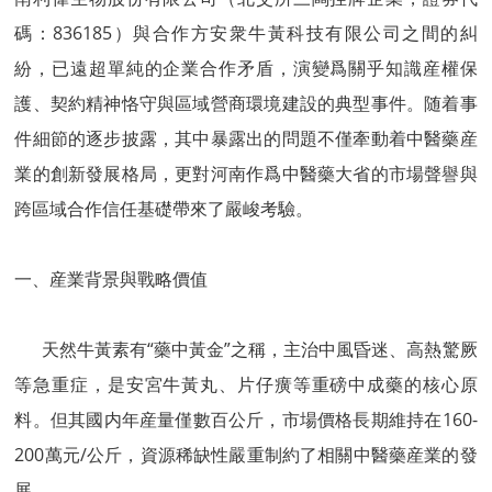
碼：836185）與合作方安衆牛黃科技有限公司之間的糾
紛，已遠超單純的企業合作矛盾，演變爲關乎知識産權保
護、契約精神恪守與區域營商環境建設的典型事件。随着事
件細節的逐步披露，其中暴露出的問題不僅牽動着中醫藥産
業的創新發展格局，更對河南作爲中醫藥大省的市場聲譽與
跨區域合作信任基礎帶來了嚴峻考驗。
一、産業背景與戰略價值
天然牛黃素有“藥中黃金”之稱，主治中風昏迷、高熱驚厥
等急重症，是安宮牛黃丸、片仔癀等重磅中成藥的核心原
料。但其國内年産量僅數百公斤，市場價格長期維持在160-
200萬元/公斤，資源稀缺性嚴重制約了相關中醫藥産業的發
展。