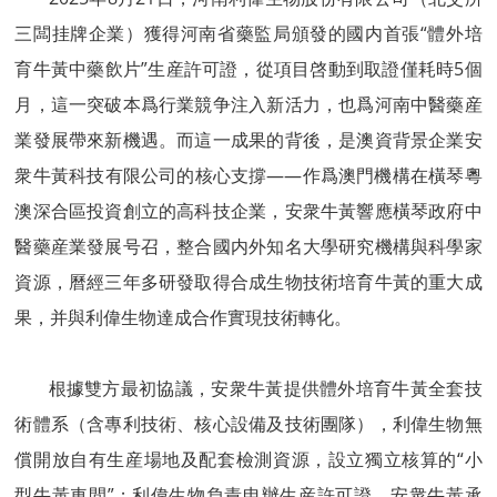
三闆挂牌企業）獲得河南省藥監局頒發的國内首張“體外培
育牛黃中藥飲片”生産許可證，從項目啓動到取證僅耗時5個
月，這一突破本爲行業競争注入新活力，也爲河南中醫藥産
業發展帶來新機遇。而這一成果的背後，是澳資背景企業安
衆牛黃科技有限公司的核心支撐——作爲澳門機構在橫琴粵
澳深合區投資創立的高科技企業，安衆牛黃響應橫琴政府中
醫藥産業發展号召，整合國内外知名大學研究機構與科學家
資源，曆經三年多研發取得合成生物技術培育牛黃的重大成
果，并與利偉生物達成合作實現技術轉化。
根據雙方最初協議，安衆牛黃提供體外培育牛黃全套技
術體系（含專利技術、核心設備及技術團隊），利偉生物無
償開放自有生産場地及配套檢測資源，設立獨立核算的“小
型牛黃車間”；利偉生物負責申辦生産許可證，安衆牛黃承