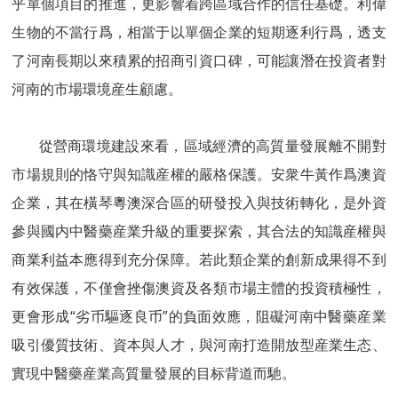
乎單個項目的推進，更影響着跨區域合作的信任基礎。利偉
生物的不當行爲，相當于以單個企業的短期逐利行爲，透支
了河南長期以來積累的招商引資口碑，可能讓潛在投資者對
河南的市場環境産生顧慮。
從營商環境建設來看，區域經濟的高質量發展離不開對
市場規則的恪守與知識産權的嚴格保護。安衆牛黃作爲澳資
企業，其在橫琴粵澳深合區的研發投入與技術轉化，是外資
參與國内中醫藥産業升級的重要探索，其合法的知識産權與
商業利益本應得到充分保障。若此類企業的創新成果得不到
有效保護，不僅會挫傷澳資及各類市場主體的投資積極性，
更會形成“劣币驅逐良币”的負面效應，阻礙河南中醫藥産業
吸引優質技術、資本與人才，與河南打造開放型産業生态、
實現中醫藥産業高質量發展的目标背道而馳。