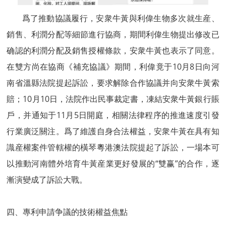
爲了推動協議履行，安衆牛黃與利偉生物多次就生産、
銷售、利潤分配等細節進行協商，期間利偉生物提出修改已
确認的利潤分配及銷售授權條款，安衆牛黃也表示了同意。
在雙方尚在協商《補充協議》期間，利偉竟于10月8日向河
南省溫縣法院提起訴訟，要求解除合作協議并向安衆牛黃索
賠；10月10日，法院作出民事裁定書，凍結安衆牛黃銀行賬
戶，并通知于11月5日開庭，相關法律程序的推進速度引發
行業廣泛關注。爲了維護自身合法權益，安衆牛黃在具有知
識産權案件管轄權的橫琴粵港澳法院提起了訴訟，一場本可
以推動河南體外培育牛黃産業更好發展的“雙赢”的合作，逐
漸演變成了訴訟大戰。
四、專利申請争議的技術權益焦點