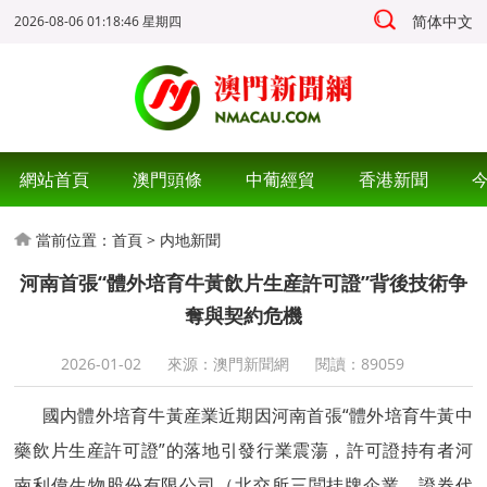
简体中文
2026-08-06 01:18:47 星期四
網站首頁
澳門頭條
中葡經貿
香港新聞
當前位置：
首頁
>
内地新聞
河南首張“體外培育牛黃飲片生産許可證”背後技術争
奪與契約危機
2026-01-02
來源：澳門新聞網
閱讀：
89059
國内體外培育牛黃産業近期因河南首張“體外培育牛黃中
藥飲片生産許可證”的落地引發行業震蕩，許可證持有者河
南利偉生物股份有限公司（北交所三闆挂牌企業，證券代