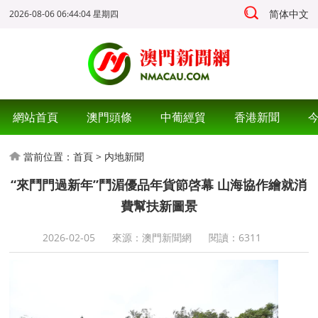
简体中文
2026-08-06 06:44:04 星期四
網站首頁
澳門頭條
中葡經貿
香港新聞
當前位置：
首頁
>
内地新聞
“來鬥門過新年”鬥湄優品年貨節啓幕 山海協作繪就消
費幫扶新圖景
2026-02-05
來源：澳門新聞網
閱讀：
6311