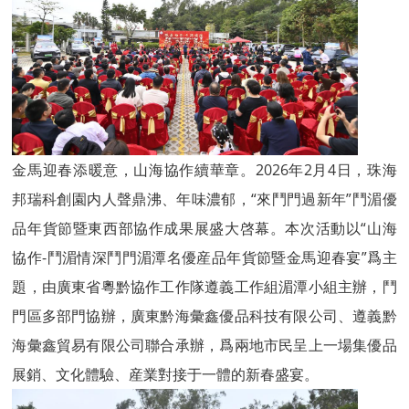
金馬迎春添暖意，山海協作續華章。2026年2月4日，珠海
邦瑞科創園内人聲鼎沸、年味濃郁，“來鬥門過新年”鬥湄優
品年貨節暨東西部協作成果展盛大啓幕。本次活動以“山海
協作-鬥湄情深鬥門湄潭名優産品年貨節暨金馬迎春宴”爲主
題，由廣東省粵黔協作工作隊遵義工作組湄潭小組主辦，鬥
門區多部門協辦，廣東黔海彙鑫優品科技有限公司、遵義黔
海彙鑫貿易有限公司聯合承辦，爲兩地市民呈上一場集優品
展銷、文化體驗、産業對接于一體的新春盛宴。