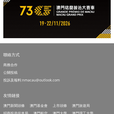
聯絡方式
商務合作
公關投稿
投訴及報料:nmacau@outlook.com
友情鏈接
澳門新聞頭條
澳門基金會
上市頭條
澳門旅遊局
招商投資促進局
澳門航空
澳門大學
澳門理工大學