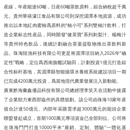
産線，年産能達60噸，日産60噸茶飲原料，綜合納稅超千萬
元。貴州華禧濠江食品有限公司則深挖湄潭本地資源，成功
推出以本地紅肉蜜柚爲原料的“柚小可”系列雙柚汁飲料，打
造企業标志性産品，同時開發“健茶寶”系列刺梨汁、楊梅汁
等貴州特色飲品，後續計劃融合茶葉提取物推出茶飲料新
品。珠海陸漁科技有限公司更是将湄潭項目納入2026年“确
定性”戰略，定位爲西南旗艦試驗田，計劃投資1億元打造綜
合性标杆基地，其湄潭縣智能循環水養殖系統建設項目一期
已完成4200萬元投資，爲當地現代農業發展注入新動能。
廣東黔海彙鑫優品科技有限公司總經理李笑天在活動中披露
了企業助力東西部協作的具體規劃。該公司由珠海10家年産
值合計達50億元、内部年采購需求超3000萬元的龍頭企業
聯盟發起成立，首期1000萬元專項資金已全部到位。公司将
在珠海鬥門打造10000平米“展銷、定制、體驗”一體化基