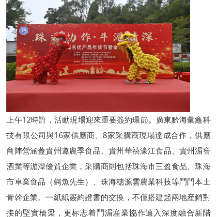
上午12時許，活動現場迎來重要簽約環節。廣東黔海彙鑫科
技有限公司與16家供應商、8家采購商現場達成合作，供應
商陣營涵蓋貴州遵農季食品、貴州華禧濠江食品、貴州湄窖
酒業等湄潭優質企業，采購商則包括珠海市三盈食品、珠海
市卓業食品（鳄魚先生）、珠海穗源雲農業科技等鬥門本土
骨幹企業。一紙紙簽約證書的交換，不僅搭建起兩地産銷對
接的堅實橋梁，更标志着鬥湄産業協作邁入深度融合新階