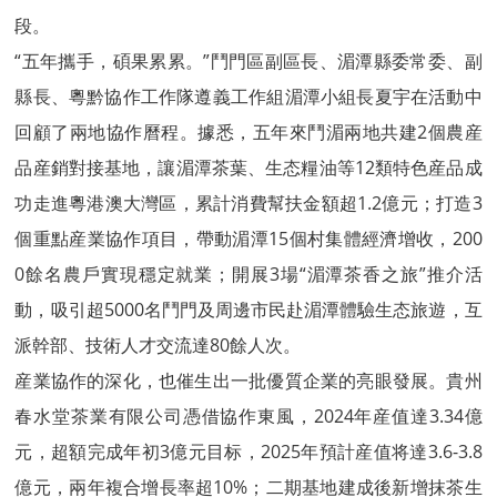
段。
“五年攜手，碩果累累。”鬥門區副區長、湄潭縣委常委、副
縣長、粵黔協作工作隊遵義工作組湄潭小組長夏宇在活動中
回顧了兩地協作曆程。據悉，五年來鬥湄兩地共建2個農産
品産銷對接基地，讓湄潭茶葉、生态糧油等12類特色産品成
功走進粵港澳大灣區，累計消費幫扶金額超1.2億元；打造3
個重點産業協作項目，帶動湄潭15個村集體經濟增收，200
0餘名農戶實現穩定就業；開展3場“湄潭茶香之旅”推介活
動，吸引超5000名鬥門及周邊市民赴湄潭體驗生态旅遊，互
派幹部、技術人才交流達80餘人次。
産業協作的深化，也催生出一批優質企業的亮眼發展。貴州
春水堂茶業有限公司憑借協作東風，2024年産值達3.34億
元，超額完成年初3億元目标，2025年預計産值将達3.6-3.8
億元，兩年複合增長率超10%；二期基地建成後新增抹茶生