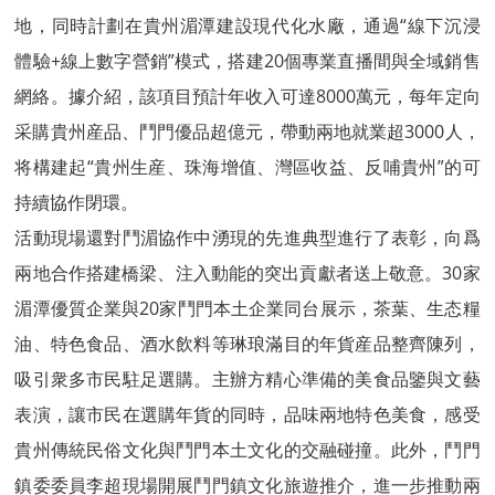
地，同時計劃在貴州湄潭建設現代化水廠，通過“線下沉浸
體驗+線上數字營銷”模式，搭建20個專業直播間與全域銷售
網絡。據介紹，該項目預計年收入可達8000萬元，每年定向
采購貴州産品、鬥門優品超億元，帶動兩地就業超3000人，
将構建起“貴州生産、珠海增值、灣區收益、反哺貴州”的可
持續協作閉環。
活動現場還對鬥湄協作中湧現的先進典型進行了表彰，向爲
兩地合作搭建橋梁、注入動能的突出貢獻者送上敬意。30家
湄潭優質企業與20家鬥門本土企業同台展示，茶葉、生态糧
油、特色食品、酒水飲料等琳琅滿目的年貨産品整齊陳列，
吸引衆多市民駐足選購。主辦方精心準備的美食品鑒與文藝
表演，讓市民在選購年貨的同時，品味兩地特色美食，感受
貴州傳統民俗文化與鬥門本土文化的交融碰撞。此外，鬥門
鎮委委員李超現場開展鬥門鎮文化旅遊推介，進一步推動兩