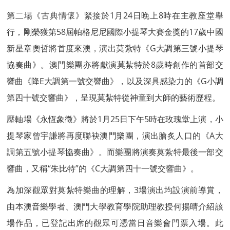
第二場《古典情懷》緊接於1月24日晚上8時在主教座堂舉
行，剛榮獲第58屆帕格尼尼國際小提琴大賽金獎的17歲中國
新星章奧哲將首度來澳，演出莫紮特《G大調第三號小提琴
協奏曲》。澳門樂團亦將獻演莫紮特於8歲時創作的首部交
響曲《降E大調第一號交響曲》，以及深具感染力的《G小調
第四十號交響曲》，呈現莫紮特從神童到大師的藝術歷程。
壓軸場《永恆象徵》將於1月25日下午5時在玫瑰堂上演，小
提琴家曾宇謙將再度聯袂澳門樂團，演出膾炙人口的《A大
調第五號小提琴協奏曲》。而樂團將演奏莫紮特最後一部交
響曲，又稱“朱比特”的《C大調第四十一號交響曲》。
為加深觀眾對莫紮特樂曲的理解，3場演出均設演前導賞，
由本澳音樂學者、澳門大學教育學院助理教授何揚晴介紹該
場作品，已登記出席的觀眾可憑當日音樂會門票入場。此