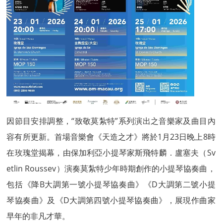
因節目安排調整，“致敬莫紮特”系列演出之音樂家及曲目內
容有所更新。首場音樂會《天造之才》將於1月23日晚上8時
在玫瑰堂揭幕，由保加利亞小提琴家斯飛特麟．盧塞夫（Sv
etlin Roussev）演奏莫紮特少年時期創作的小提琴協奏曲，
包括《降B大調第一號小提琴協奏曲》《D大調第二號小提
琴協奏曲》及《D大調第四號小提琴協奏曲》，展現作曲家
早年的非凡才華。