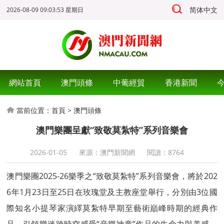
简体中文
2026-08-09 09:03:53 星期日
網站首頁
澳門頭條
中葡經貿
香港新聞
當前位置：
首頁
>
澳門頭條
澳門樂團呈獻“致敬莫紮特”系列音樂會
2026-01-05
來源：澳門新聞網
閱讀：
8764
澳門樂團2025-26樂季之“致敬莫紮特”系列音樂會，將於202
6年1月23日至25日在玫瑰堂及主教座堂舉行，分別由3位國
際知名小提琴家演繹莫紮特早期至藝術巔峰時期的經典作