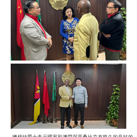
姍桃絲爵士表示國家和澳門與莫桑比克有悠久的良好的