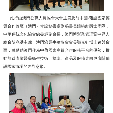
此行由澳門公職人員協會大會主席及前中國-葡語國家經
貿合作論壇（澳門）常設秘書處副秘書長姍桃絲爵士率隊，
中華傳統文化協會餘堯輝副會長，澳門博彩業管理暨中界人
總會餘堯洪主席，澳門泌尿生殖協會會長鄭嘉虹博士參與會
面，冀借助澳門作為中葡國家商貿合作服務平台的優勢，推
動旅遊產業醫藥衞生技術、標準、產品及服務走向更廣闊葡
語國家市場的強烈意願。