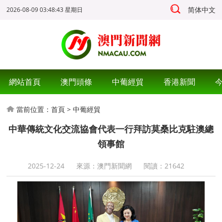
简体中文
2026-08-09 03:48:44 星期日
網站首頁
澳門頭條
中葡經貿
香港新聞
當前位置：
首頁
>
中葡經貿
中華傳統文化交流協會代表一行拜訪莫桑比克駐澳總
領事館
2025-12-24
來源：澳門新聞網
閱讀：
21642