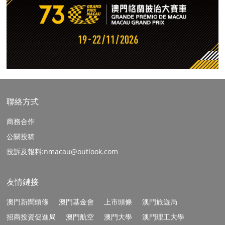
聯絡方式
商務合作
公關投稿
投訴及報料:nmacau@outlook.com
友情鏈接
澳門新聞頭條
澳門基金會
上市頭條
澳門旅遊局
招商投資促進局
澳門航空
澳門大學
澳門理工大學