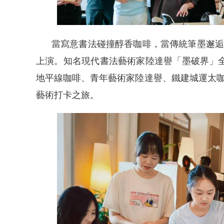
當寫意書法碰撞醇香咖啡，當傳統筆墨邂逅
上演。知名現代書法藝術家陸達譽「墨破界」
地平線咖啡、青年藝術家陸達譽、鐵建城運太
藝術打卡之旅。