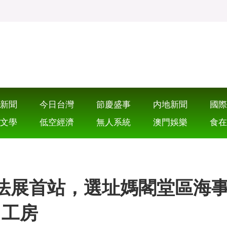
新聞
今日台灣
節慶盛事
内地新聞
國際
文學
低空經濟
無人系統
澳門娛樂
食在
法展首站，選址媽閣堂區海
工房