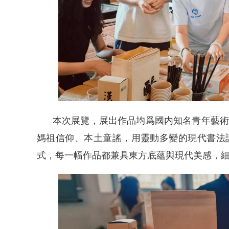
本次展覽，展出作品均爲國内知名青年藝術
媽祖信仰、本土童謠，用靈動多變的現代書法
式，每一幅作品都兼具東方底蘊與現代美感，