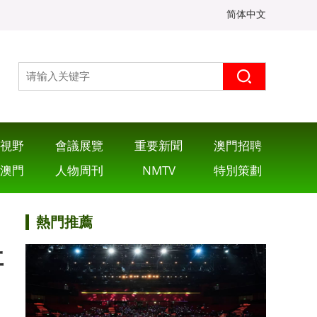
简体中文
視野
會議展覽
重要新聞
澳門招聘
澳門
人物周刊
NMTV
特別策劃
熱門推薦
事