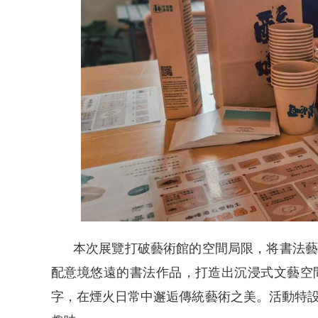
本次展覽打破藝術館的空間局限，将書法藝
配意境悠遠的書法作品，打造出沉浸式文藝空
字，在煙火日常中邂逅傳統藝術之美。活動特