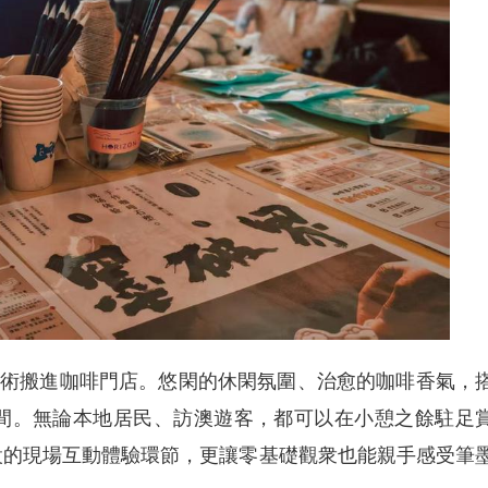
術搬進咖啡門店。悠閑的休閑氛圍、治愈的咖啡香氣，
間。無論本地居民、訪澳遊客，都可以在小憩之餘駐足
設的現場互動體驗環節，更讓零基礎觀衆也能親手感受筆