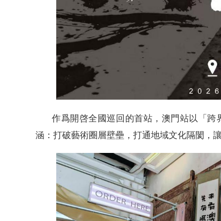
作爲開啓全國巡回的首站，澳門站以「跨界
涵：打破藝術圈層壁壘，打通地域文化隔閡，