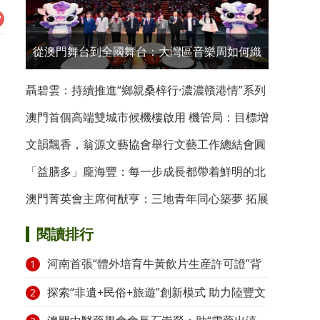
從澳門舞台到全國舞台：大灣區音樂周如何織
就青年藝術網絡？
聶碧雲：持續推進“鄉親桑梓行·濃濃贛港情”系列
走訪活動
澳門首個高端雙城市候機樓啟用 機管局：目標增
至50個
文韻飄香，翁源文藝協會舉行文藝工作總結會圓
滿舉行
「益膳多」龐海豐：每一步成長都帶着鮮明的北
大印記
澳門菁英會主席何猷亨：三地青年同心築夢 拓展
發展新格局
閱讀排行
河南首張“體外培育牛黃飲片生産許可證”背
1
後技術争奪與契約危機
探索“非遺+民俗+旅遊”創新模式 助力陸豐文
2