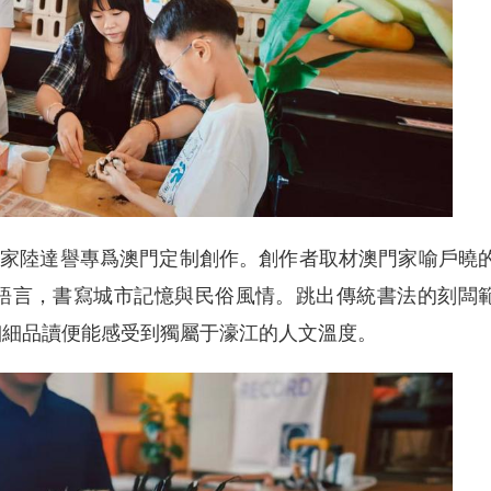
家陸達譽專爲澳門定制創作。創作者取材澳門家喻戶曉
語言，書寫城市記憶與民俗風情。跳出傳統書法的刻闆
細細品讀便能感受到獨屬于濠江的人文溫度。