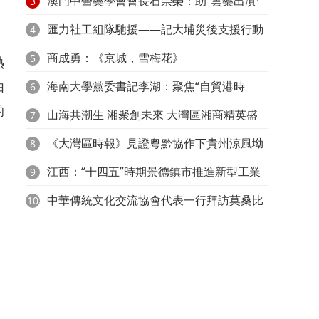
旅産業高質量發展
澳門中醫藥學會會長石崇榮：助“雲藥出滇·
3
灣區行”拓國際市場
匯力社工組隊馳援——記大埔災後支援行動
4
中的民間力量與專業擔當
商成勇：《京城，雪梅花》
5
熱
由
海南大學黨委書記李湖：聚焦“自貿港時
6
的
代”高等教育高質量發展
山海共潮生 湘聚創未來 大灣區湘商精英盛
7
典暨校友回湘大會再深圳舉行
《大灣區時報》見證粵黔協作下貴州涼風坳
8
古樹茶的振興之路
江西：“十四五”時期景德鎮市推進新型工業
9
化步伐不斷邁進
中華傳統文化交流協會代表一行拜訪莫桑比
10
克駐澳總領事館