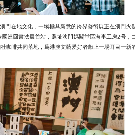
澳門在地文化，一場極具新意的跨界藝術展正在澳門火
全國巡回書法展首站，選址澳門媽閣堂區海事工房2号，
咖社咖啡共同落地，爲港澳文藝愛好者獻上一場耳目一新